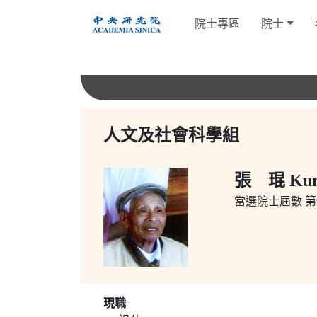
跳
院士專區
院士
到
主
要
內
容
人文及社會科學組
張 琨 Kun
當選院士屆數
第9
現職