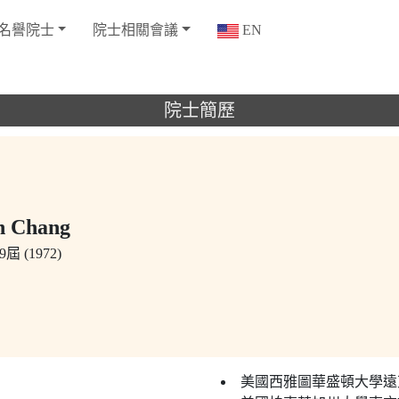
名譽院士
院士相關會議
EN
院士簡歷
 Chang
屆 (1972)
美國西雅圖華盛頓大學遠東