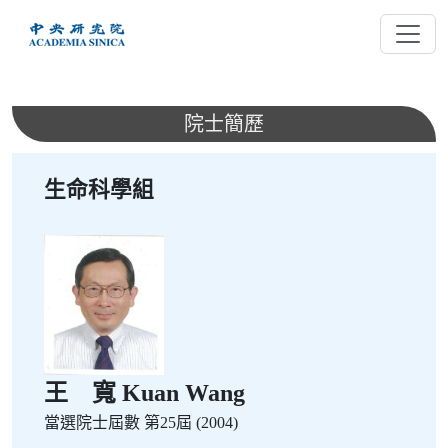
跳
到
主
要
內
院士簡歷
容
生命科學組
王 寬 Kuan Wang
當選院士屆數
第25屆 (2004)