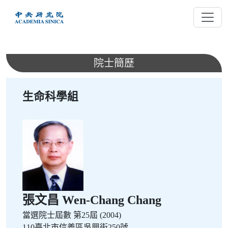
跳
到
主
要
內
院士簡歷
容
生命科學組
張文昌 Wen-Chang Chang
當選院士屆數
第25屆 (2004)
110臺北市信義區吳興街250號