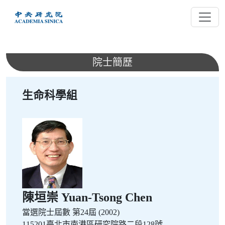
跳
到
主
要
內
院士簡歷
容
生命科學組
陳垣崇 Yuan-Tsong Chen
當選院士屆數
第24屆 (2002)
115201臺北市南港區研究院路二段128號