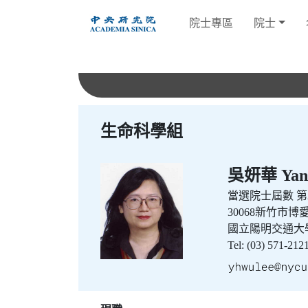
跳
院士專區
院士
到
主
要
內
容
生命科學組
吳妍華 Yan-
當選院士屆數
第2
30068新竹市博
國立陽明交通大
Tel: (03) 571-21