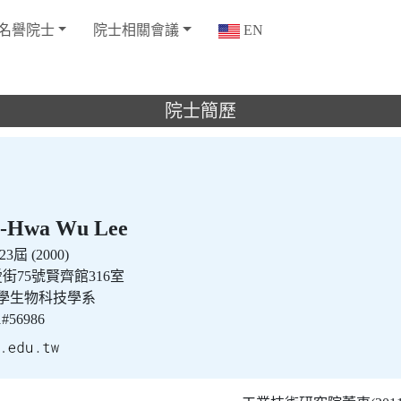
名譽院士
院士相關會議
EN
院士簡歷
Hwa Wu Lee
3屆 (2000)
愛街75號賢齊館316室
學生物科技學系
21#56986