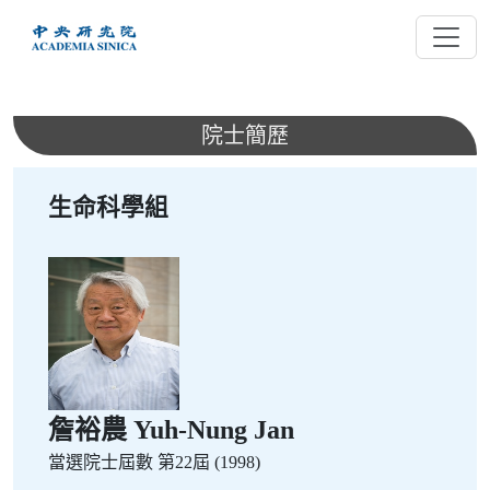
跳
到
主
要
內
院士簡歷
容
生命科學組
詹裕農 Yuh-Nung Jan
當選院士屆數
第22屆 (1998)