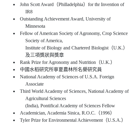
John Scott Award（Philladelphia）for thr Invention of
IR8
Outstanding Achievement Award, University of
Minnesota
Fellow of American Society of Agronomy, Crop Science
Society of America,
Institute of Biology and Chartered Biologist（U.K.）
及三項獎狀與獎章
Rank Prize for Agronomy and Nutrition（U.K.）
中國水稻研究所寧夏農林所名譽研究員
National Academy of Sciences of U.S.A. Foreign
Associate
Third World Academy of Sciences, National Academy of
Agricultural Sciences
(India), Pontifical Academy of Sciences Fellow
Academician, Academia Sinica, R.O.C.（1996）
Tyler Prize for Environmental Achievement（U.S.A.）