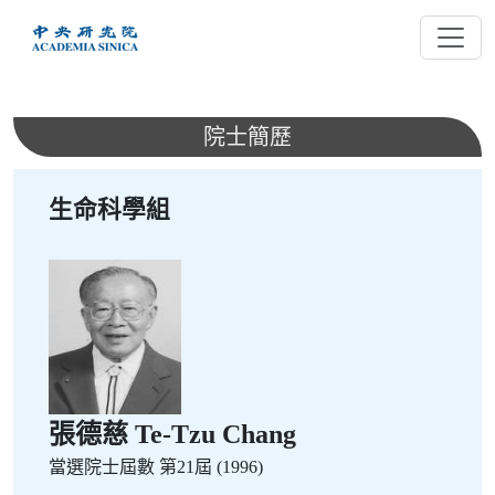
跳
到
主
要
內
院士簡歷
容
生命科學組
張德慈 Te-Tzu Chang
當選院士屆數
第21屆 (1996)