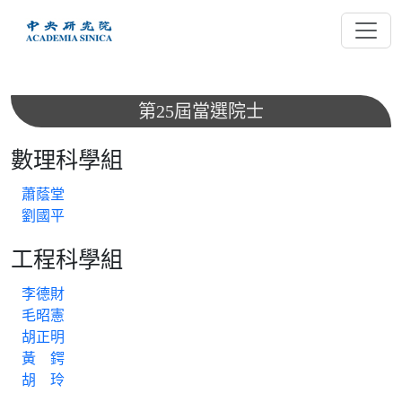
跳
到
主
要
內
第25屆當選院士
容
數理科學組
蕭蔭堂
劉國平
工程科學組
李德財
毛昭憲
胡正明
黃 鍔
胡 玲