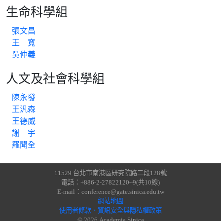
生命科學組
張文昌
王 寬
吳仲義
人文及社會科學組
陳永發
王汎森
王德威
謝 宇
羅聞全
11529 台北市南港區研究院路二段128號
電話：+886-2-27822120~9(共10線)
E-mail：conference@gate.sinica.edu.tw
網站地圖
使用者條款、資訊安全與隱私權政策
© 2026 Academia Sinica