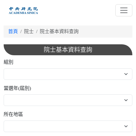
跳
到
主
要
首頁
院士
院士基本資料查詢
內
容
院士基本資料查詢
組別
當選年(屆別)
所在地區