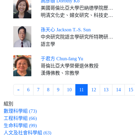
高彥頤 Dorothy Ko
美國哥倫比亞大學巴納德學院歷史系教授
明清文化史、婦女研究、科技史、藝術史
孫天心 Jackson T.-S. Sun
中央研究院語言學研究所特聘研究員（2018.08～） 國立台灣師範大學英語系講座教授（2019.06～）
語言學
于君方 Chun-fang Yu
哥倫比亞大學榮譽退休教授
漢傳佛教、宗教學
«
6
7
8
9
10
11
12
13
14
15
組別
數理科學組 (73)
工程科學組 (66)
生命科學組 (99)
人文及社會科學組 (63)