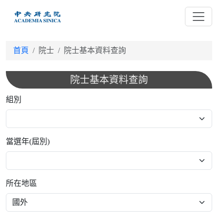
跳
到
主
要
首頁
院士
院士基本資料查詢
內
容
院士基本資料查詢
組別
當選年(屆別)
所在地區