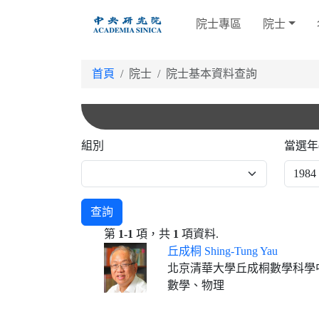
跳
院士專區
院士
到
主
要
首頁
院士
院士基本資料查詢
內
容
組別
當選年
查詢
第
1-1
項，共
1
項資料.
丘成桐 Shing-Tung Yau
北京清華大學丘成桐數學科學中心主任、
數學、物理