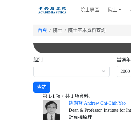
跳
院士專區
院士
到
主
要
首頁
院士
院士基本資料查詢
內
容
組別
當選年
查詢
第
1-1
項，共
1
項資料.
姚期智 Andrew Chi-Chih Yao
Dean & Professor, Institute for In
計算機原理