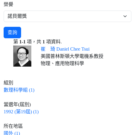
榮譽
查詢
第
1-1
項，共
1
項資料.
崔 琦 Daniel Chee Tsui
美國普林斯頓大學電機系教授
物理、應用物理科學
組別
數理科學組 (1)
當選年(屆別)
1992 (第19屆) (1)
所在地區
國外 (1)