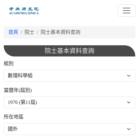
跳
到
主
要
首頁
院士
院士基本資料查詢
內
容
院士基本資料查詢
組別
當選年(屆別)
所在地區