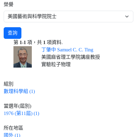
榮譽
查詢
第
1-1
項，共
1
項資料.
丁肇中 Samuel C. C. Ting
美國麻省理工學院講座教授
實驗粒子物理
組別
數理科學組 (1)
當選年(屆別)
1976 (第11屆) (1)
所在地區
國外 (1)