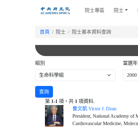
跳
院士專區
院士
到
主
要
首頁
院士
院士基本資料查詢
內
容
組別
當選年
查詢
第
1-1
項，共
1
項資料.
曹文凱 Victor J. Dzau
President, National Academy of 
Cardiovascular Medicine, Molecu