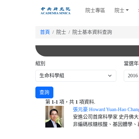
跳
院士專區
院士
到
主
要
首頁
院士
院士基本資料查詢
內
容
組別
當選年
查詢
第
1-1
項，共
1
項資料.
張元豪 Howard Yuan-Hao Chan
安進公司首席科學家 史丹佛
非編碼核糖核酸、基因體學、