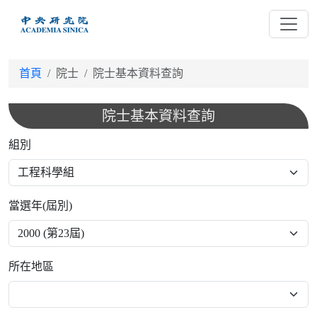
跳
到
主
要
首頁
院士
院士基本資料查詢
內
容
院士基本資料查詢
組別
當選年(屆別)
所在地區