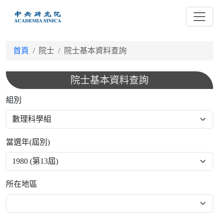
跳
到
主
要
首頁
院士
院士基本資料查詢
內
容
院士基本資料查詢
組別
當選年(屆別)
所在地區