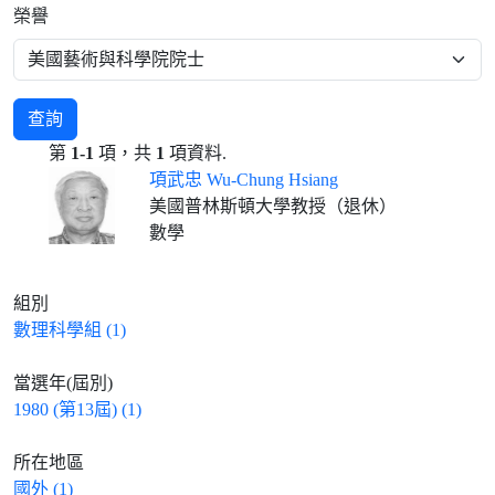
榮譽
查詢
第
1-1
項，共
1
項資料.
項武忠 Wu-Chung Hsiang
美國普林斯頓大學教授（退休）
數學
組別
數理科學組 (1)
當選年(屆別)
1980 (第13屆) (1)
所在地區
國外 (1)