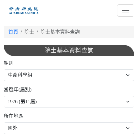
跳
到
主
要
首頁
院士
院士基本資料查詢
內
容
院士基本資料查詢
組別
當選年(屆別)
所在地區