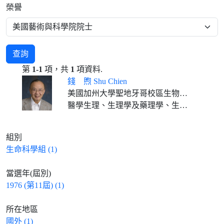
榮譽
查詢
第
1-1
項，共
1
項資料.
錢 煦 Shu Chien
美國加州大學聖地牙哥校區生物工程及醫學退休教授
醫學生理、生理學及藥理學、生物醫學工程學
組別
生命科學組 (1)
當選年(屆別)
1976 (第11屆) (1)
所在地區
國外 (1)