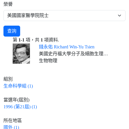
榮譽
查詢
第
1-1
項，共
1
項資料.
錢永佑 Richard Win-Yu Tsien
美國史丹福大學分子及細胞生理系George D. Smith講座教授
生物物理
組別
生命科學組 (1)
當選年(屆別)
1996 (第21屆) (1)
所在地區
國外 (1)