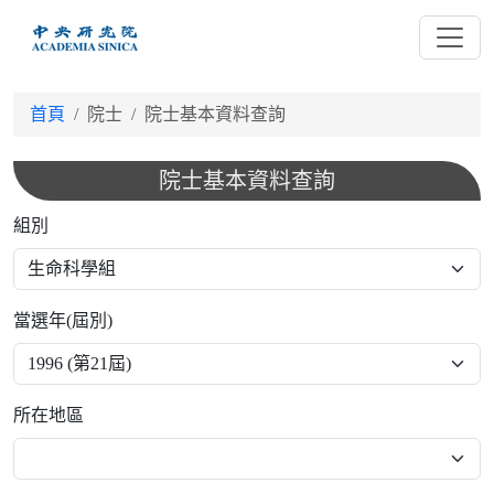
跳
到
主
要
首頁
院士
院士基本資料查詢
內
容
院士基本資料查詢
組別
當選年(屆別)
所在地區