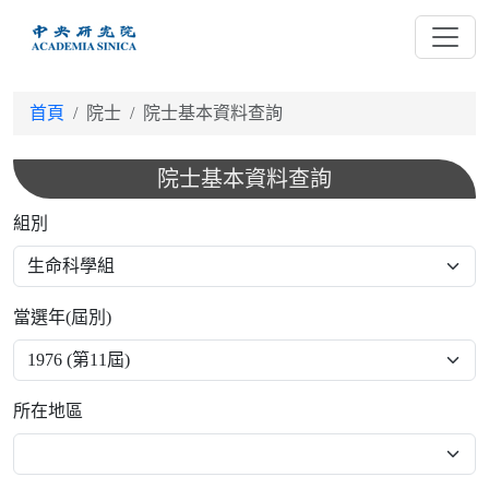
跳
到
主
要
首頁
院士
院士基本資料查詢
內
容
院士基本資料查詢
組別
當選年(屆別)
所在地區