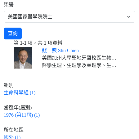
榮譽
查詢
第
1-1
項，共
1
項資料.
錢 煦 Shu Chien
美國加州大學聖地牙哥校區生物工程及醫學退休教授
醫學生理、生理學及藥理學、生物醫學工程學
組別
生命科學組 (1)
當選年(屆別)
1976 (第11屆) (1)
所在地區
國外 (1)