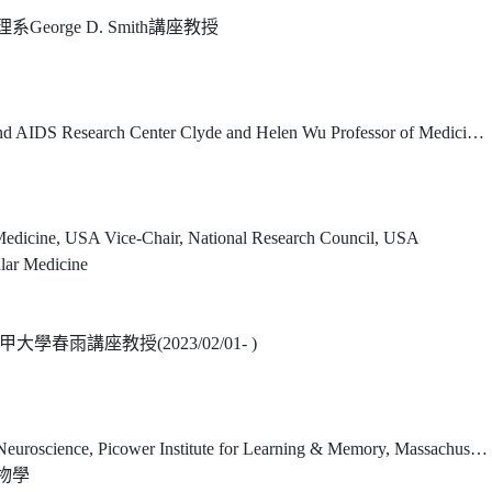
orge D. Smith講座教授
er Clyde and Helen Wu Professor of Medicine, Columbia University Vagelos College of Physicians and Surgeons
Medicine, USA Vice-Chair, National Research Council, USA
lar Medicine
春雨講座教授(2023/02/01- )
Institute for Learning & Memory, Massachusetts Institute of Technology; Associate Member, The Broad Institute
物學