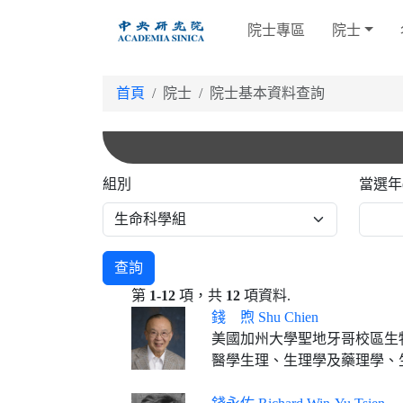
跳
院士專區
院士
到
主
要
首頁
院士
院士基本資料查詢
內
容
組別
當選年
查詢
第
1-12
項，共
12
項資料.
錢 煦 Shu Chien
美國加州大學聖地牙哥校區生
醫學生理、生理學及藥理學、