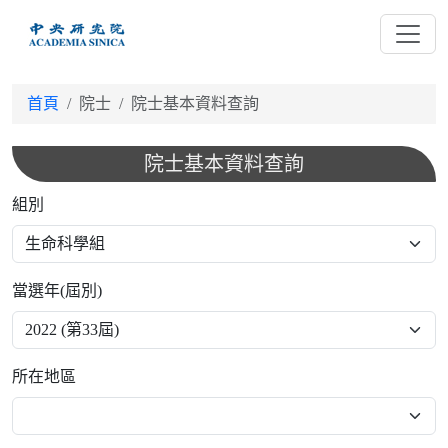
跳
到
主
要
首頁
院士
院士基本資料查詢
內
容
院士基本資料查詢
組別
當選年(屆別)
所在地區