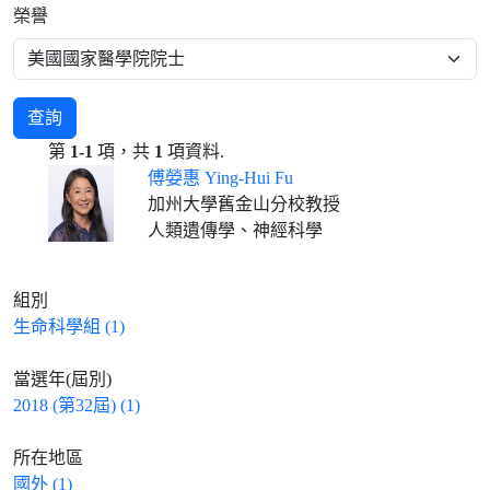
榮譽
查詢
第
1-1
項，共
1
項資料.
傅嫈惠 Ying-Hui Fu
加州大學舊金山分校教授
人類遺傳學、神經科學
組別
生命科學組 (1)
當選年(屆別)
2018 (第32屆) (1)
所在地區
國外 (1)