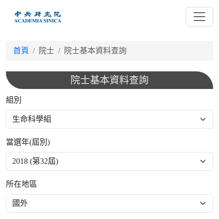
跳
到
主
要
首頁
院士
院士基本資料查詢
內
容
院士基本資料查詢
組別
當選年(屆別)
所在地區