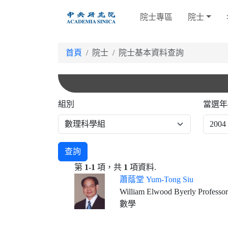
跳
院士專區
院士
到
主
要
首頁
院士
院士基本資料查詢
內
容
組別
當選年
查詢
第
1-1
項，共
1
項資料.
蕭蔭堂 Yum-Tong Siu
William Elwood Byerly Professor
數學