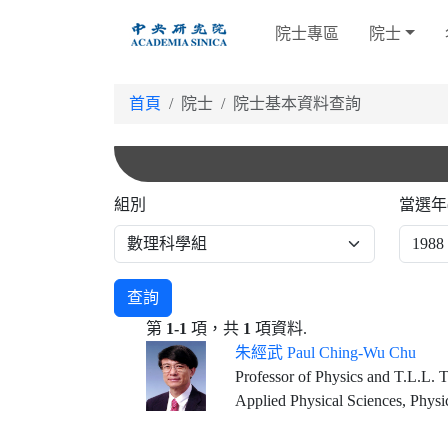
跳
院士專區
院士
到
主
要
首頁
院士
院士基本資料查詢
內
容
組別
當選年
查詢
第
1-1
項，共
1
項資料.
朱經武 Paul Ching-Wu Chu
Professor of Physics and T.L.L. Temple Chair of Science, University of Houston Founding Director & Chief Scientist, Texas 
Applied Physical Sciences, Physi