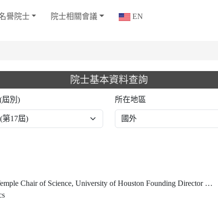
名譽院士
院士相關會議
EN
院士基本資料查詢
(屆別)
所在地區
Center for Superconductivity Guest Scientist, Lawrence Berkeley National Laboratory President Emeritus and University Professor Emeritus, Hong Kong University of Science and Technology Honorary Chancellor, Taiwan Comprehensive University System
cs