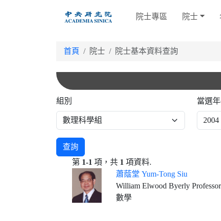
跳
院士專區
院士
到
主
要
首頁
院士
院士基本資料查詢
內
容
組別
當選年
查詢
第
1-1
項，共
1
項資料.
蕭蔭堂 Yum-Tong Siu
William Elwood Byerly Professor
數學