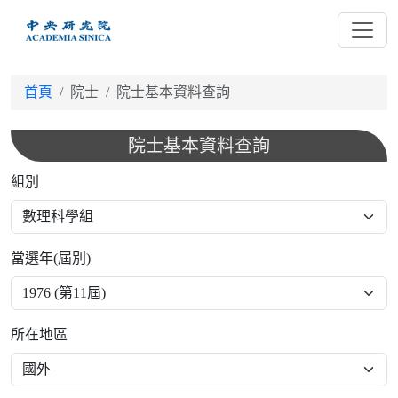
跳
到
主
要
首頁
院士
院士基本資料查詢
內
容
院士基本資料查詢
組別
當選年(屆別)
所在地區