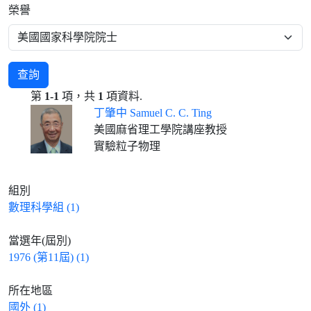
榮譽
查詢
第
1-1
項，共
1
項資料.
丁肇中 Samuel C. C. Ting
美國麻省理工學院講座教授
實驗粒子物理
組別
數理科學組 (1)
當選年(屆別)
1976 (第11屆) (1)
所在地區
國外 (1)