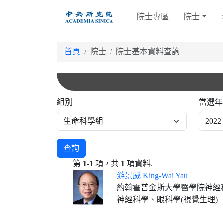
跳
院士專區
院士
到
主
要
首頁
院士
院士基本資料查詢
內
容
組別
當選年
查詢
第
1-1
項，共
1
項資料.
游景威 King-Wai Yau
約翰霍普金斯大學醫學院神經
神經科學、眼科學(視覺生理)