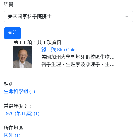
榮譽
查詢
第
1-1
項，共
1
項資料.
錢 煦 Shu Chien
美國加州大學聖地牙哥校區生物工程及醫學退休教授
醫學生理、生理學及藥理學、生物醫學工程學
組別
生命科學組 (1)
當選年(屆別)
1976 (第11屆) (1)
所在地區
國外 (1)