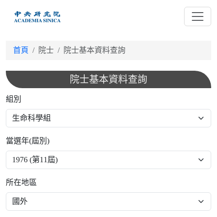
跳
到
主
要
首頁
院士
院士基本資料查詢
內
容
院士基本資料查詢
組別
當選年(屆別)
所在地區