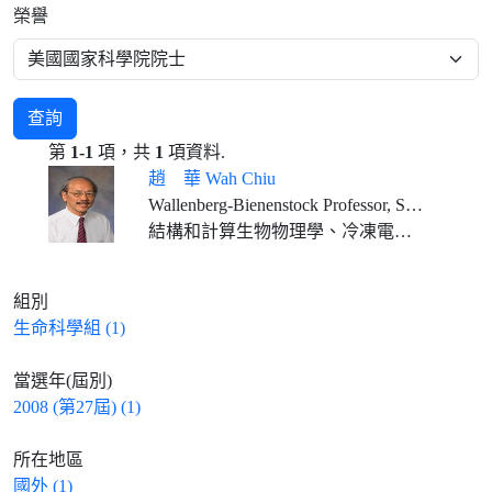
榮譽
查詢
第
1-1
項，共
1
項資料.
趙 華 Wah Chiu
Wallenberg-Bienenstock Professor, Stanford University Department of Bioengineering, Stanford University Department of Microbiology and Immunology, Stanford University Director of CryoEM and Bioimaging Division and Professor of Photon Science, SLAC National Accelerator Laboratory
結構和計算生物物理學、冷凍電子顯微術和冷凍電子斷層攝影
組別
生命科學組 (1)
當選年(屆別)
2008 (第27屆) (1)
所在地區
國外 (1)