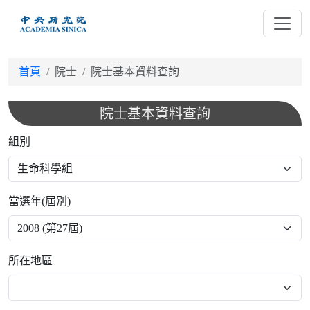
跳
到
主
要
首頁
院士
院士基本資料查詢
內
容
院士基本資料查詢
組別
當選年(屆別)
所在地區