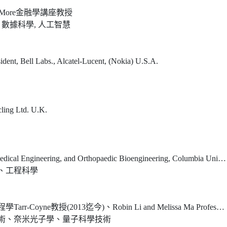
. More金融學講座教授
數據科學, 人工智慧
dent, Bell Labs., Alcatel-Lucent, (Nokia) U.S.A.
cling Ltd. U.K.
ical Engineering, and Orthopaedic Bioengineering, Columbia University
、工程科學
迄今)、Robin Li and Melissa Ma Professor of Arts and Sciences (2013)
術、奈米光子學、量子科學技術