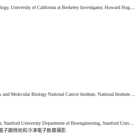
University of California at Berkeley Investigator, Howard Hughes Medical Institute
Biology National Cancer Institute, National Institutes of Health, and NIH Distinguished Investigator
 University Department of Microbiology and Immunology, Stanford University Director of CryoEM and Bioimaging Division and Professor of Photon Science, SLAC National Accelerator Laboratory
電子顯微術和冷凍電子斷層攝影