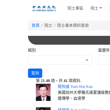
跳
院士專區
院士
到
主
要
首頁
院士
院士基本資料查詢
內
容
組別
當選年
查詢
第
21-40
項，共
41
項資料.
簡悅威 Yuet-Wai Kan
美國加州大學羅氏達蒙講座教
遺傳學、血液學