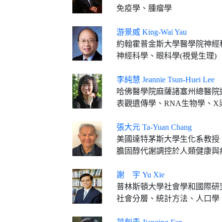
免疫學、腫瘤學
游景威 King-Wai Yau
約翰霍普金斯大學醫學院神經
神經科學、眼科學(視覺生理)
李純慧 Jeannie Tsun-Huei Lee
哈佛醫學院麻薩諸塞州總醫院
表觀遺傳學、RNA生物學、X
張大元 Ta-Yuan Chang
美國達特茅斯大學生化系教授
膽固醇代謝調控於人類健康與
謝 宇 Yu Xie
普林斯頓大學社會學和國際研究Bert G. Ker
社會分層、統計方法、人口學