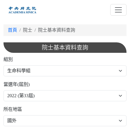
跳
到
主
要
首頁
院士
院士基本資料查詢
內
容
院士基本資料查詢
組別
當選年(屆別)
所在地區