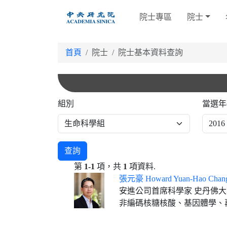
跳
院士專區
院士
到
主
要
首頁
院士
院士基本資料查詢
內
容
組別
當選年
查詢
第
1-1
項，共
1
項資料.
張元豪 Howard Yuan-Hao Chan
安進公司首席科學家 史丹佛
非編碼核糖核酸、基因體學、