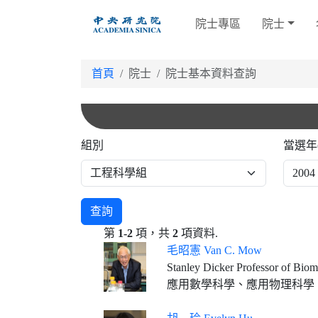
跳
院士專區
院士
到
主
要
首頁
院士
院士基本資料查詢
內
容
組別
當選年
查詢
第
1-2
項，共
2
項資料.
毛昭憲 Van C. Mow
Stanley Dicker Professor of Biomed
應用數學科學、應用物理科學