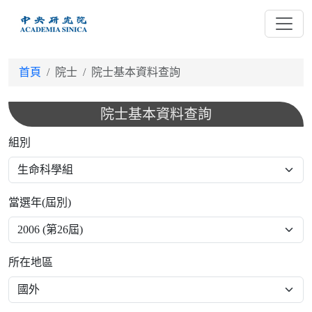
跳
到
主
要
首頁
院士
院士基本資料查詢
內
容
院士基本資料查詢
組別
當選年(屆別)
所在地區