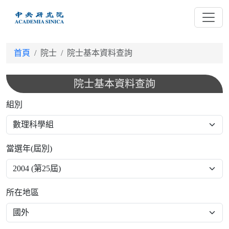
跳
到
主
要
首頁
院士
院士基本資料查詢
內
容
院士基本資料查詢
組別
當選年(屆別)
所在地區