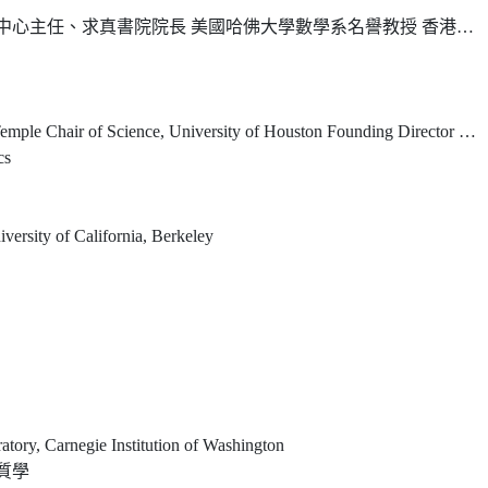
求真書院院長 美國哈佛大學數學系名譽教授 香港中文大學數學科學研究所所長
Center for Superconductivity Guest Scientist, Lawrence Berkeley National Laboratory President Emeritus and University Professor Emeritus, Hong Kong University of Science and Technology Honorary Chancellor, Taiwan Comprehensive University System
cs
versity of California, Berkeley
tory, Carnegie Institution of Washington
質學