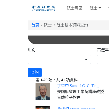
跳
院士專區
院士
到
主
要
首頁
院士
院士基本資料查詢
內
容
組別
當選年
查詢
第
1-20
項，共
41
項資料.
丁肇中 Samuel C. C. Ting
美國麻省理工學院講座教授
實驗粒子物理