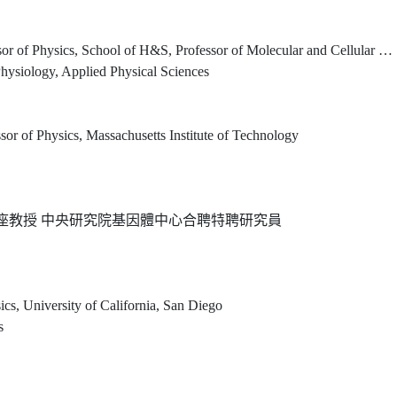
of Molecular and Cellular Physiology, School of Medicine, Professor of Energy Science and Engineering, School of Sustainability, Stanford University
Physiology, Applied Physical Sciences
r of Physics, Massachusetts Institute of Technology
學講座教授 中央研究院基因體中心合聘特聘研究員
ics, University of California, San Diego
s