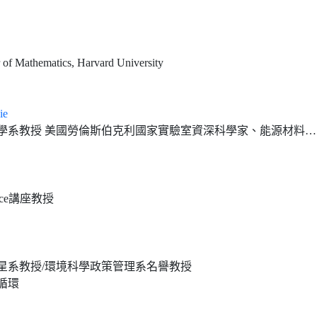
 of Mathematics, Harvard University
ie
 美國勞倫斯伯克利國家實驗室資深科學家、能源材料激發態現象計算研究中心主任
erce講座教授
星系教授/環境科學政策管理系名譽教授
循環