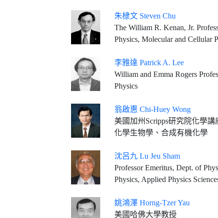
朱棣文 Steven Chu
The William R. Kenan, Jr. Professor of Physics, School of H&S, Professor 
Physics, Molecular and Cellular 
李雅達 Patrick A. Lee
William and Emma Rogers Professo
Physics
翁啟惠 Chi-Huey Wong
美國加州Scripps研究院化
化學生物學、合成有機化學
沈呂九 Lu Jeu Sham
Professor Emeritus, Dept. of Phys
Physics, Applied Physics Science
姚鴻澤 Horng-Tzer Yau
美國哈佛大學教授