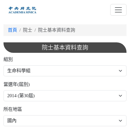
跳
到
主
要
首頁
院士
院士基本資料查詢
內
容
院士基本資料查詢
組別
當選年(屆別)
所在地區