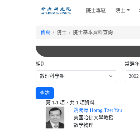
跳
院士專區
院士
到
主
要
首頁
院士
院士基本資料查詢
內
容
組別
當選年
查詢
第
1-1
項，共
1
項資料.
姚鴻澤 Horng-Tzer Yau
美國哈佛大學教授
數學物理