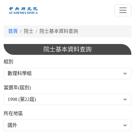
跳
到
主
要
首頁
院士
院士基本資料查詢
內
容
院士基本資料查詢
組別
當選年(屆別)
所在地區