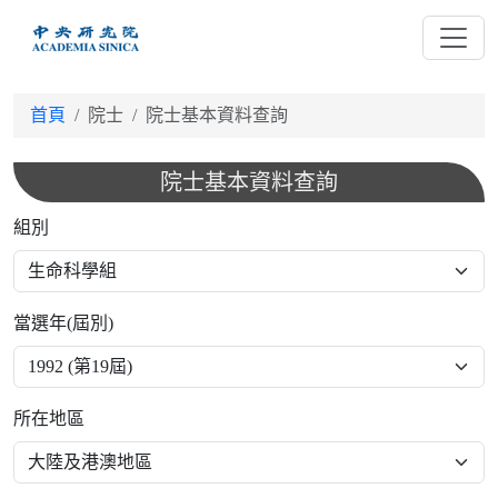
跳
到
主
要
首頁
院士
院士基本資料查詢
內
容
院士基本資料查詢
組別
當選年(屆別)
所在地區