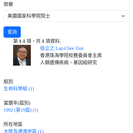
榮譽
查詢
第
1-1
項，共
1
項資料.
徐立之 Lap-Chee Tsui
香港珠海學院校務委員會主席
人類遺傳疾病、基因組研究
組別
生命科學組 (1)
當選年(屆別)
1992 (第19屆) (1)
所在地區
大陸及港澳地區 (1)