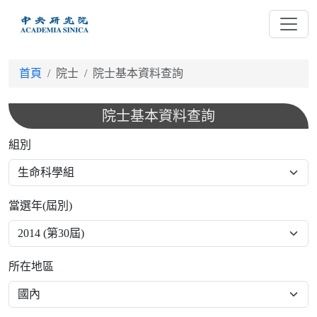
跳
到
主
要
首頁
院士
院士基本資料查詢
內
容
院士基本資料查詢
組別
當選年(屆別)
所在地區