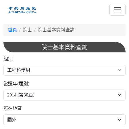
跳
到
主
要
首頁
院士
院士基本資料查詢
內
容
院士基本資料查詢
組別
當選年(屆別)
所在地區