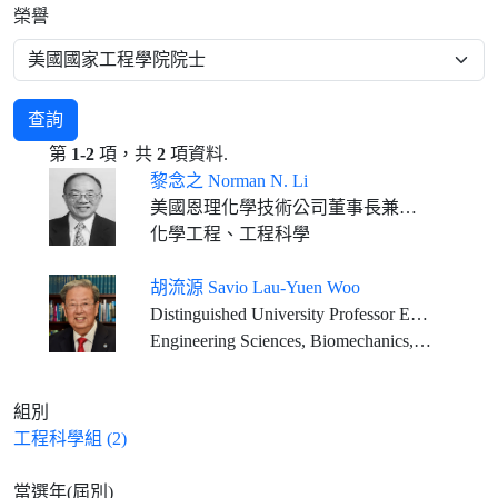
榮譽
查詢
第
1-2
項，共
2
項資料.
黎念之 Norman N. Li
美國恩理化學技術公司董事長兼總裁
化學工程、工程科學
胡流源 Savio Lau-Yuen Woo
Distinguished University Professor Emeritus Founding Director, Musculoskeletal Research Center Department of Bioengineering, Swanson School of Engineering University of Pittsburgh
Engineering Sciences, Biomechanics, Tissue Engineering
組別
工程科學組 (2)
當選年(屆別)