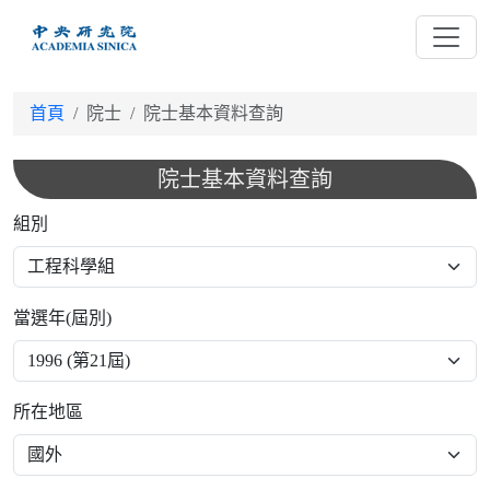
跳
到
主
要
首頁
院士
院士基本資料查詢
內
容
院士基本資料查詢
組別
當選年(屆別)
所在地區