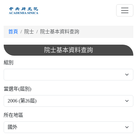
跳
到
主
要
首頁
院士
院士基本資料查詢
內
容
院士基本資料查詢
組別
當選年(屆別)
所在地區