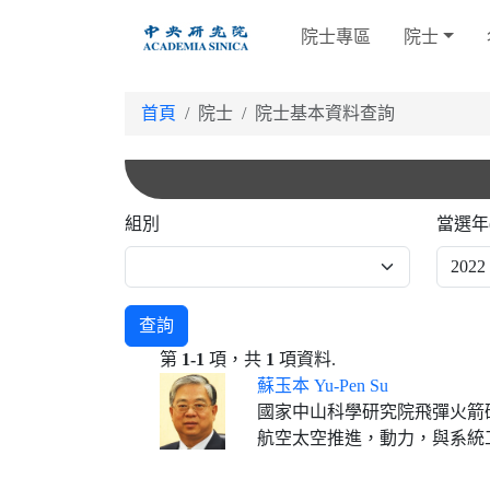
跳
院士專區
院士
到
主
要
首頁
院士
院士基本資料查詢
內
容
組別
當選年
查詢
第
1-1
項，共
1
項資料.
蘇玉本 Yu-Pen Su
國家中山科學研究院飛彈火箭
航空太空推進，動力，與系統