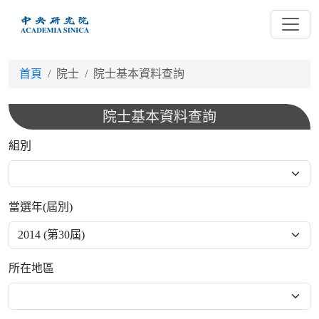
跳
到
主
要
首頁
院士
院士基本資料查詢
內
容
院士基本資料查詢
組別
當選年(屆別)
所在地區