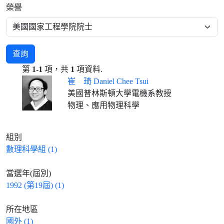
榮譽
查詢
第
1-1
項，共
1
項資料.
崔 琦 Daniel Chee Tsui
美國普林斯頓大學電機系教授
物理、應用物理科學
組別
數理科學組 (1)
當選年(屆別)
1992 (第19屆) (1)
所在地區
國外 (1)