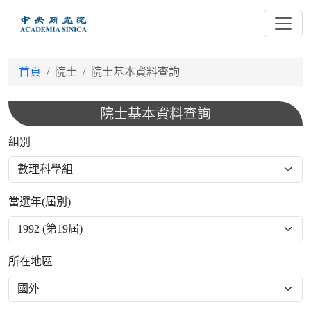
跳
到
主
要
首頁
院士
院士基本資料查詢
內
容
院士基本資料查詢
組別
當選年(屆別)
所在地區