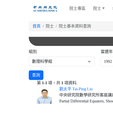
跳
院士專區
院士
到
主
要
首頁
院士
院士基本資料查詢
內
容
組別
當選年
查詢
第
1-1
項，共
1
項資料.
劉太平 Tai-Ping Liu
中央研究院數學研究所客座講
Partial Differential Equators, S